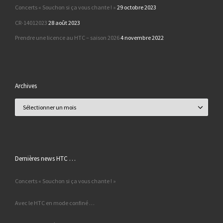
Concerts « Souchon si ça vous chante ! »
29 octobre 2023
CR-14012023
28 août 2023
Prendre une licence au HTC – saison 2026
4 novembre 2022
Archives
Archives
Dernières news HTC …
Concerts « Souchon si ça vous chante ! »
Avec le HTC en mode confiné …