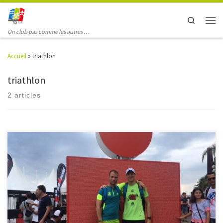
Search
Un club pas comme les autres …
Accueil
»
triathlon
triathlon
2 articles
Nice, dimanche 24 juin 2018 Van Lierde Frédérick 8:25:22 763. Croquette
François 11:37:07 (HTC-Gekobike) 1074. Yann Scheer 12:04:52 (HTC-
Gekobike) 1224. Gilles Kelbert 12:19:11 (HTC-Gekobike) Yann : « Un très
grand moment de passer cette ligne après un marathon catastrophique !
Heureusement tout s’est bien passé avant
» François : « Avant […]