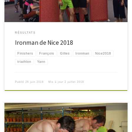
RÉSULTATS
Ironman de Nice 2018
Finishers
François
Gilles
Ironman
Nice2018
triathlon
Yann
Publié
26 juin 2018
Mis à jour
2 juillet 2018
Habsheim Tri Club, entraînements : – natation pendant la saison hivernale