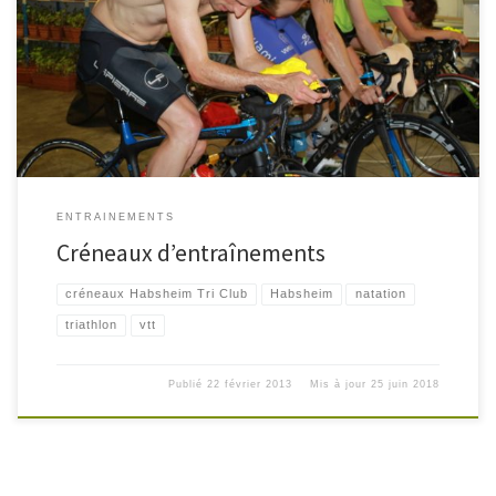
pour les compétiteurs uniquement : les lundis à 20h15 à la piscine de
l’Illberg (bassin de 50m) pour toute la famille : les samedis à 18h00, selon
disponibilités (voir agenda ci-dessous), à la piscine de l’Ile Napoléon
(bassin de […]
ENTRAINEMENTS
Créneaux d’entraînements
créneaux Habsheim Tri Club
Habsheim
natation
triathlon
vtt
Publié
22 février 2013
Mis à jour
25 juin 2018