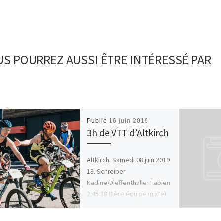
S POURREZ AUSSI ÊTRE INTÉRESSÉ PAR
Publié
16 juin 2019
3h de VTT d’Altkirch
Altkirch, Samedi 08 juin 2019
13. Schreiber
Nadine/Dieffenthaller Fabien
2:45:38 (1ère équipe mixte)
24. Maire Maud/ Faivre-
Pierret Pascal 3:12:48 (HTC-