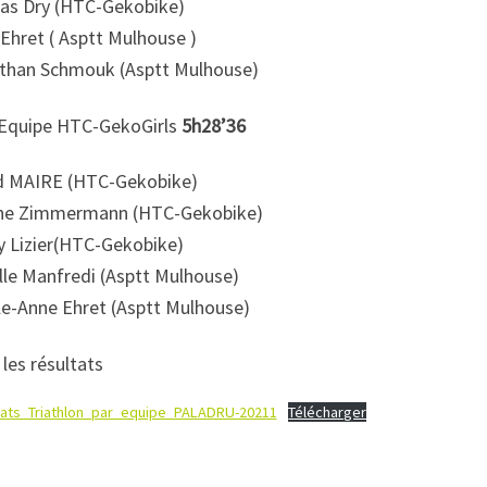
las Dry (HTC-Gekobike)
Ehret ( Asptt Mulhouse )
than Schmouk (Asptt Mulhouse)
 Equipe HTC-GekoGirls
5h28’36
 MAIRE (HTC-Gekobike)
ne Zimmermann (HTC-Gekobike)
y Lizier(HTC-Gekobike)
lle Manfredi (Asptt Mulhouse)
le-Anne Ehret (Asptt Mulhouse)
les résultats
tats_Triathlon_par_equipe_PALADRU-20211
Télécharger