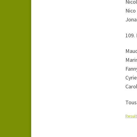
Nico
Nico 
Jona
109.
Maud
Mari
Fann
Cyrie
Caro
Tous 
Resul