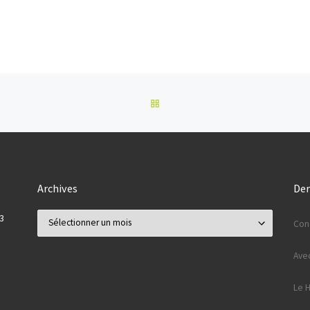
Gekobike 4ème équipe […]
RETOUR À LA LISTE DES AR
Archives
Der
Archives
3
Conc
Ave
Le 