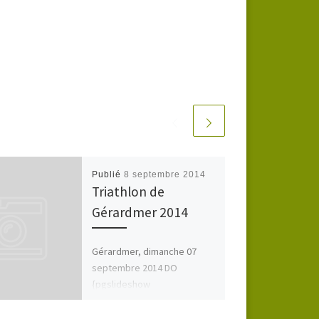
Publié
8 septembre 2014
Triathlon de
Gérardmer 2014
Gérardmer, dimanche 07
septembre 2014 DO
{pgslideshow
id=21|delay=300|image=o} 1.
Diemunsch Etienne 2h05’48 »