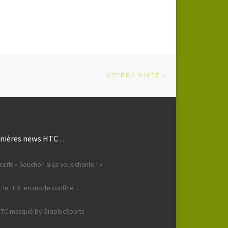
Vitrolles Triathlon 32.
Lonchambon Loïc 2h30’44 »
HTC-GEKOBIKE (1er V1H) 62.
[…]
Article suivant
TICLES
XTERRA MALTE
nières news HTC …
erts « Souchon si ça vous chante ! »
c le HTC en mode confiné …
HTC masqué by GraphicSports