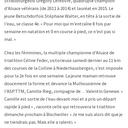
Strasbourgeois Grégory Lefebvre, quadruple champion
d’Alsace vétérans (de 2011 à 2014) et lauréat en 2015. Le
jeune Betschdorfois Stéphane Walter, en tête à la sortie de
l’eau, se classe 4
e
. « Pour moi qui m’entraîne 8 fois par
semaine en natation et 0 en course à pied, ce n’est pas si
mal. »
Chez les féminines, la multiple championne d’Alsace de
triathlon Céline Feder, victorieuse samedi dernier au 11 km
des courses de la Colline à Niederhausbergen, s’est imposée
pour la 2
e
fois en une semaine. La jeune maman retrouve
doucement la forme et devance la Mulhousienne de
l’ASPTTM, Camille Rieg, compagne de… Valentin Genewe. «
Camille est sortie de l’eau devant moi et a pris un départ
rapide à pied » , raconte celle qui retrouvera le triathlon
dimanche prochain à Bischwiller. « Je me suis alors dit que je
ne tiendrais pas. Mais elle a ralenti. »