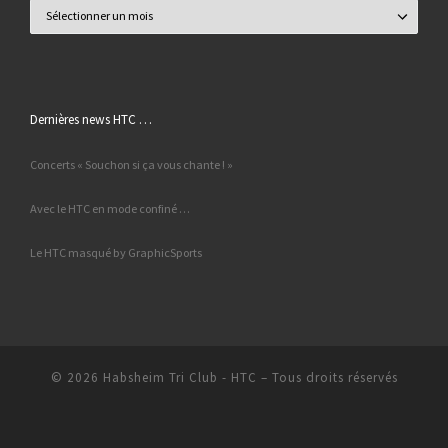
Archives
Dernières news HTC …
Concerts « Souchon si ça vous chante ! »
Avec le HTC en mode confiné …
Le HTC masqué by GraphicSports
© 2026
Habsheim Tri Club - HTC
– Tous droits réservés