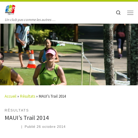
Search
Un club pas comme les autres …
Accueil
»
Résultats
»
MAUI’s Trail 2014
RÉSULTATS
MAUI’s Trail 2014
|
Publié
26 octobre 2014