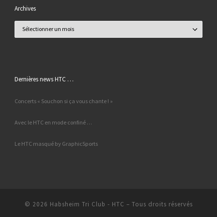
Archives
Archives
Dernières news HTC …
Concerts « Souchon si ça vous chante ! »
Avec le HTC en mode confiné …
Le HTC masqué by GraphicSports
© 2026
Habsheim Tri Club - HTC
– Tous droits réservés