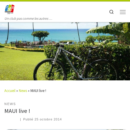
Search
Un club pas comme les autres …
Accueil
»
News
»
MAUI live !
NEWS
MAUI live !
|
Publié
25 octobre 2014