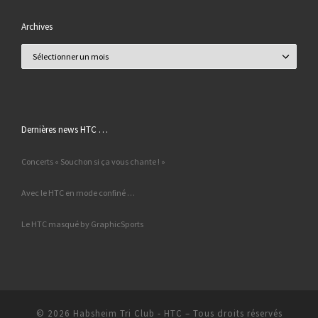
Archives
Archives
Dernières news HTC …
Concerts « Souchon si ça vous chante ! »
Avec le HTC en mode confiné …
Le HTC masqué by GraphicSports
© 2026
Habsheim Tri Club - HTC
– Tous droits réservés