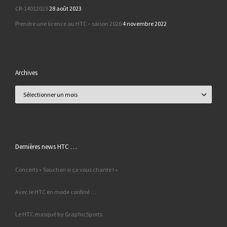
CR-14012023
28 août 2023
Prendre une licence au HTC – saison 2026
4 novembre 2022
Archives
Archives
Dernières news HTC …
Concerts « Souchon si ça vous chante ! »
Avec le HTC en mode confiné …
Le HTC masqué by GraphicSports