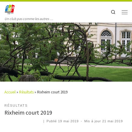
Search
Un club pas comme les autres …
Accueil
»
Résultats
»
Rixheim court 2019
RÉSULTATS
Rixheim court 2019
|
Publié
19 mai 2019
-
Mis à jour
21 mai 2019