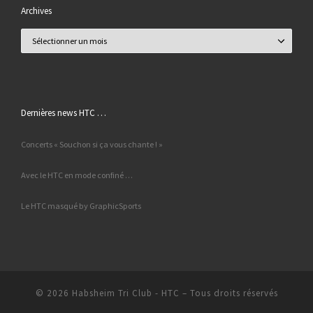
Archives
Archives
Dernières news HTC …
Concerts « Souchon si ça vous chante ! »
Avec le HTC en mode confiné …
Le HTC masqué by GraphicSports
© 2026
Habsheim Tri Club - HTC
– Tous droits réservés