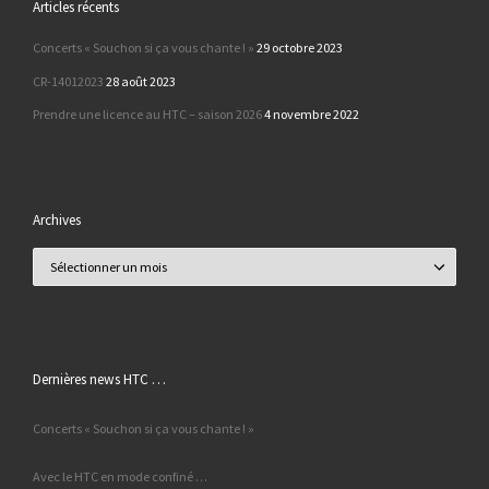
Articles récents
Concerts « Souchon si ça vous chante ! »
29 octobre 2023
CR-14012023
28 août 2023
Prendre une licence au HTC – saison 2026
4 novembre 2022
Archives
Archives
Dernières news HTC …
Concerts « Souchon si ça vous chante ! »
Avec le HTC en mode confiné …