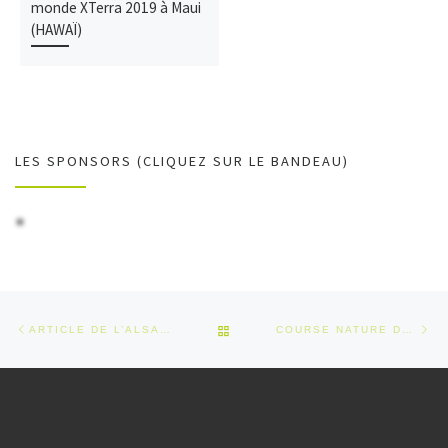
monde XTerra 2019 à Maui
(HAWAÏ)
LES SPONSORS (CLIQUEZ SUR LE BANDEAU)
Parcourir les articles
Article précédent
Art
RETOUR À LA LISTE DES ARTI
ARTICLE DE L’ALSACE – BILAN XTERRA GRÈCE 2019
COURSE NATURE DE SCHWEIGHOUSE – 2019