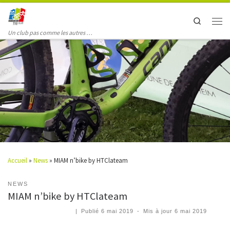
Search
Un club pas comme les autres …
Accueil
»
News
»
MIAM n’bike by HTClateam
NEWS
MIAM n’bike by HTClateam
|
Publié
6 mai 2019
-
Mis à jour
6 mai 2019