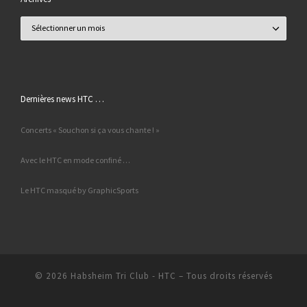
Archives
Dernières news HTC …
Concerts « Souchon si ça vous chante ! »
Avec le HTC en mode confiné …
Le HTC masqué by GraphicSports
© 2026
Habsheim Tri Club - HTC
– Tous droits réservés