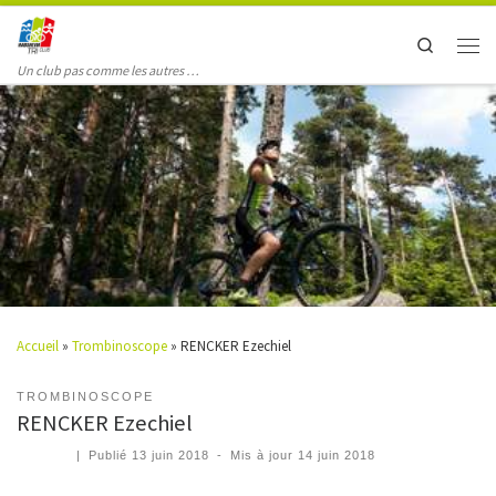
Search
Un club pas comme les autres …
Accueil
»
Trombinoscope
»
RENCKER Ezechiel
TROMBINOSCOPE
RENCKER Ezechiel
|
Publié
13 juin 2018
-
Mis à jour
14 juin 2018