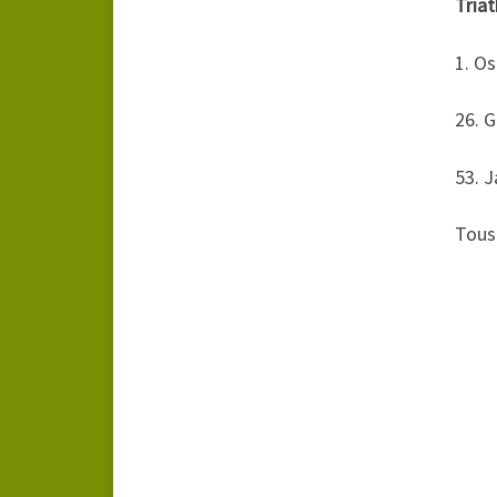
Triat
1. O
26. 
53. 
Tous 