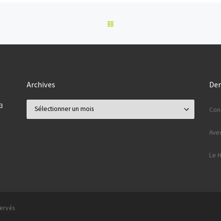
RETOUR À LA LISTE DES AR
Archives
Der
Archives
3
Conc
Ave
Le 
ervés