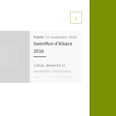
Publié
14 septembre 2016
SwimRun d’Alsace
2016
Colmar, dimanche 11
septembre 2016 Course
kids1 1 – ZUSSLIN MAEVE
10’14 » FAST
Guebwiller 20 […]