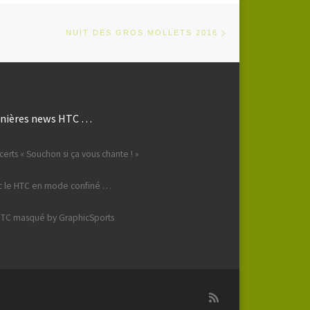
Article suivant
TICLES
NUIT DES GROS MOLLETS 2016
nières news HTC …
erts « Souchon si ça vous chante ! »
c le HTC en mode confiné …
HTC masqué by GraphicSports