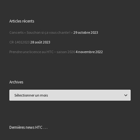
Articles récents
Concerts « Souchon si ça vous chante ! »
29 octobre 2023
CR-14012023
28 août 2023
Prendre une licence au HTC – saison 2026
4 novembre 2022
Archives
Archives
Dernières news HTC …