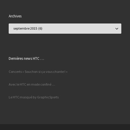
Archives
Archives
Dernières news HTC …
Concerts « Souchon si ça vous chante ! »
Avec le HTC en mode confiné …
Le HTC masqué by GraphicSports