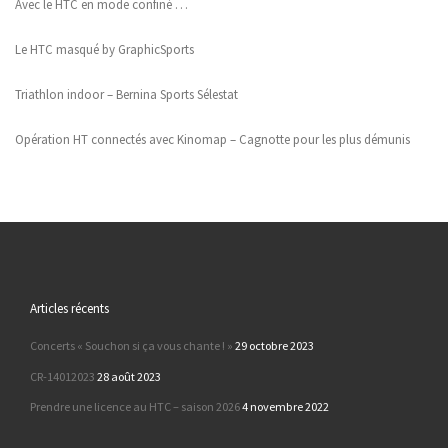
Avec le HTC en mode confiné …
Le HTC masqué by GraphicSports
Triathlon indoor – Bernina Sports Sélestat
Opération HT connectés avec Kinomap – Cagnotte pour les plus démunis
Articles récents
Concerts « Souchon si ça vous chante ! »
29 octobre 2023
CR-14012023
28 août 2023
Prendre une licence au HTC – saison 2026
4 novembre 2022