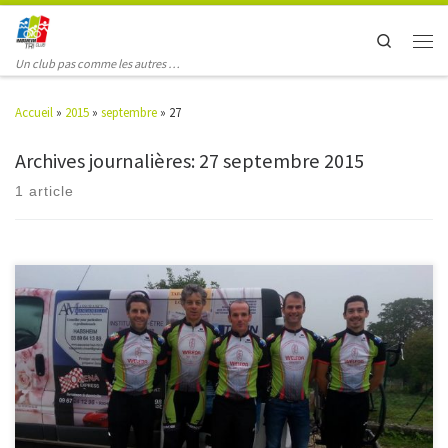
Search
Un club pas comme les autres …
Accueil
»
2015
»
septembre
»
27
Archives journalières:
27 septembre 2015
1 article
Paladru, samedi 26 septembre 2015 Triathlon CLM par équipe (1,7km-
70km-17km) 1. TMT1 3h32’09 » 7. HTC-GEKOBIKE 3h50’39 » // 30:20 //
2:00:49 // 1:19:31 (Pascal Faivre-Pierret, Valentin Genewe, Yann Scheer, Loïc
Lonchambon, Ezéchiel Rencker) Tous les résultats : >>> (7ème équipe sur
132 équipes au départ)