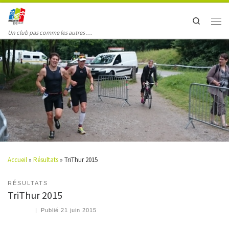
Search
Un club pas comme les autres …
Accueil
»
Résultats
»
TriThur 2015
RÉSULTATS
TriThur 2015
|
Publié
21 juin 2015