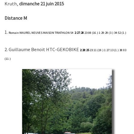
Kruth,
dimanche 21 juin 2015
Distance M
1.
Romain MAUREL
NEUVES MAISON TRIATHLON 54
2:27:28
23:08 (16.) 1:29:29 (3.) 34:52 (1.)
2. Guillaume Benoït HTC-GEKOBIKE
2:28:25
23:11 (19.) 1:27:13 (1.) 38:03
(11.)