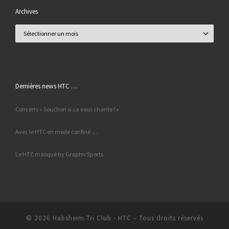
Archives
Archives
Dernières news HTC …
Concerts « Souchon si ça vous chante ! »
Avec le HTC en mode confiné …
Le HTC masqué by GraphicSports
© 2026
Habsheim Tri Club - HTC
– Tous droits réservés