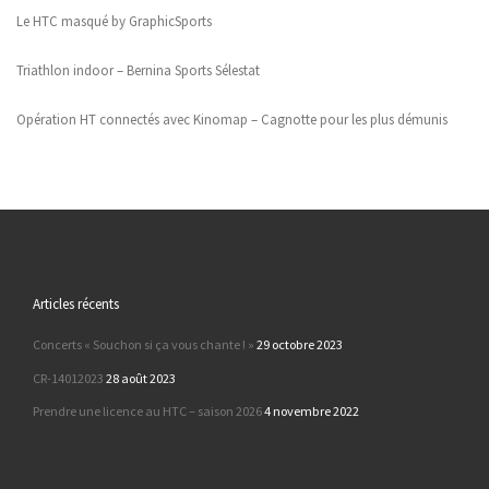
Le HTC masqué by GraphicSports
Triathlon indoor – Bernina Sports Sélestat
Opération HT connectés avec Kinomap – Cagnotte pour les plus démunis
Articles récents
Concerts « Souchon si ça vous chante ! »
29 octobre 2023
CR-14012023
28 août 2023
Prendre une licence au HTC – saison 2026
4 novembre 2022