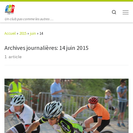
Search
Un club pas comme les autres …
Accueil
»
2015
»
juin
»
14
Archives journalières:
14 juin 2015
1 article
Flaxlanden, samedi 14 juin 2015 de 20h à 00h 1 GUTH – PATARIN OLIVIER –
NICOLAS 00:17:18 00:18:50 00:18:26 00:19:22 00:17:56 00:20:02 00:18:47
00:20:45 00:19:16 00:20:55 00:19:32 00:20:42 5 FAIVRE-PIERRET – RENCKER
PASCAL – EZÉCHIEL 00:19:24 00:19:13 00:19:47 00:19:39 00:20:22 00:20:42
00:21:26 00:20:56 00:21:12 00:21:47 00:22:10 7 GENEWE – […]