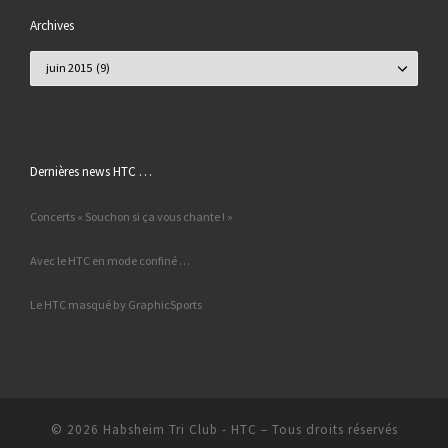
Archives
Archives
Dernières news HTC …
Concerts « Souchon si ça vous chante ! »
Avec le HTC en mode confiné …
Le HTC masqué by GraphicSports
© 2026
Habsheim Tri Club - HTC
– Tous droits réservés