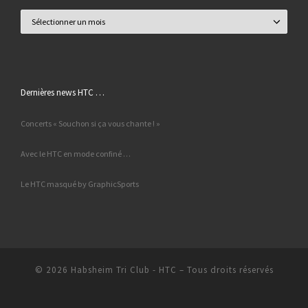
Archives
Dernières news HTC …
Concerts « Souchon si ça vous chante ! »
Avec le HTC en mode confiné …
Le HTC masqué by GraphicSports
© 2026
Habsheim Tri Club - HTC
– Tous droits réservés