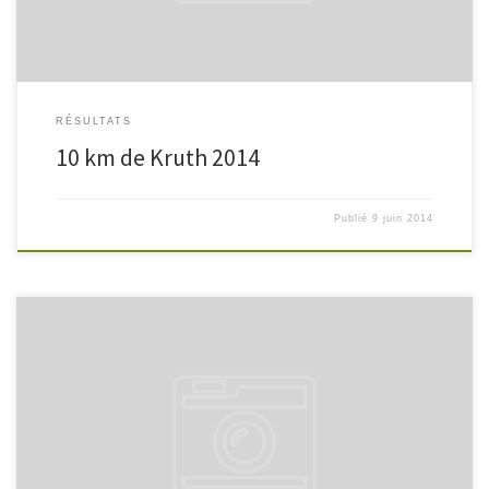
RÉSULTATS
10 km de Kruth 2014
Publié
9 juin 2014
Epinal, Dimanche 08 juin 2014 Course S Femme 1- LHOTE MARILYNE
01:13:56 00:12:03/00:37:56/00:22:48 THAON TRIATHLON 13- DIDIER
CAROLE ANE 01:25:21 00:14:28/00:43:32/00:23:23 28- VINCENT DELPHINE
01:33:17 00:17:46/00:45:48/00:27:12 HTC GEKOBIKE Tous les résultats >>>