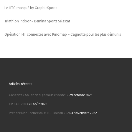
Le HTC masqué by GraphicSports
Triathlon indoor – Bernina Sports Sélestat
Opération HT connectés avec Kinomap – Cagnotte pour les plus démunis
Articles récents
Concerts « Souchon si ça vous chante ! »
29 octobre 2023
CR-14012023
28 août 2023
Prendre une licence au HTC – saison 2026
4 novembre 2022