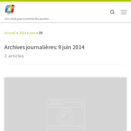
Search
Un club pas comme les autres …
Accueil
»
2014
»
juin
»
09
Archives journalières:
9 juin 2014
2 articles
Kruth, Samedi 07 juin 2014 1- BEGHOUL EL YEMINE 35:14 ENTENTE HAUTE
ALSACE 3- LONCHAMBON LOIC 35:25 HTC GEKOBIKE Tous les résultats :
>>>