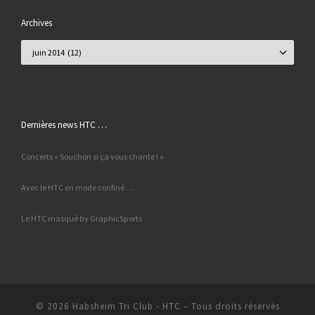
Archives
Archives
Dernières news HTC …
Concerts « Souchon si ça vous chante ! »
Avec le HTC en mode confiné …
Le HTC masqué by GraphicSports
© 2026
Habsheim Tri Club - HTC
– Tous droits réservés