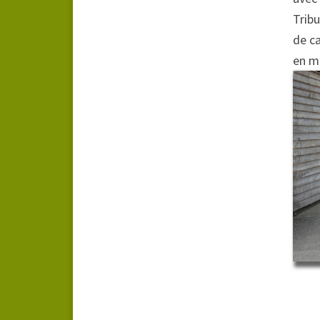
Tribu
de ca
en mo