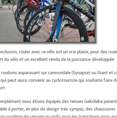
nclusion, rouler avec ce vélo est un vrai plaisir, pour des r
t du vélo et un excellent rendu de la puissance développée.
roulions auparavant sur cannondale (Synapse) ou Giant et ce
qui peut aussi convenir au cyclotouriste qui souhaite faire 
rt.
omplément nous étions équipés des tenues Gekobike parentini
ble à porter, en plus du design très sympa), des chaussures
un système de serrage au poil), pour les transitions nous av