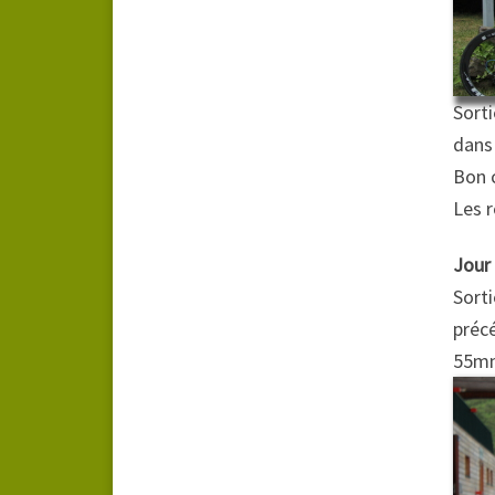
Sort
dans 
Bon 
Les 
Jour
Sorti
précé
55mm 