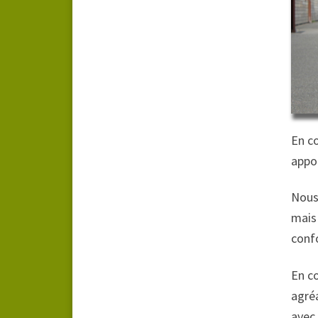
En co
appor
Nous 
mais 
confo
En c
agréa
avec 