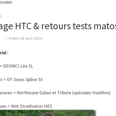
GEKOBIKE
S
age HTC & retours tests mat
|
Publié
28 avril 2014
iel :
 = DEVINCI Léo SL
s = DT Swiss Spline 55
sures = Northwave Galaxi et Tribute (spéciales triathlon)
ues = Met Stradivarius HES