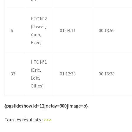
HTC N°2
(Pascal,
6
01:04:11
00:13:59
Yann,
Ezec)
HTC N°1
(Eric,
33
01:12:33
00:16:38
Loïc,
Gilles)
{pgslideshow id=12|delay=300|image=o}
Tous les résultats :
>>>