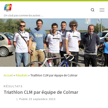
Search
Un club pas comme les autres …
Accueil
»
Résultats
»
Triathlon CLM par équipe de Colmar
RÉSULTATS
Triathlon CLM par équipe de Colmar
|
Publié
23 septembre 2013