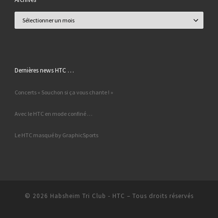
Archives
Dernières news HTC …
Concerts « Souchon si ça vous chante ! »
Avec le HTC en mode confiné …
Le HTC masqué by GraphicSports
© 2026
Habsheim Tri Club - HTC
– Tous droits réservés