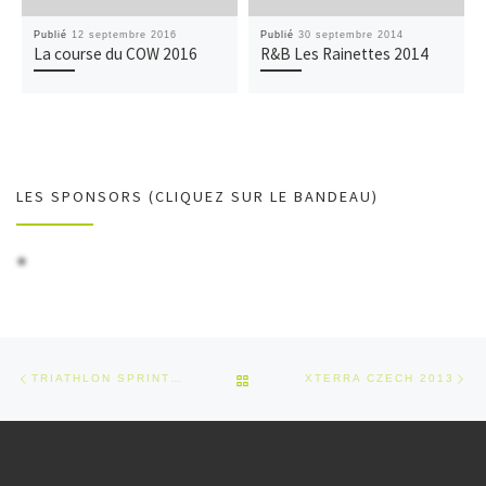
Publié
12 septembre 2016
Publié
30 septembre 2014
La course du COW 2016
R&B Les Rainettes 2014
LES SPONSORS (CLIQUEZ SUR LE BANDEAU)
Parcourir les articles
Article précédent
Art
RETOUR À LA LISTE DES ARTI
TRIATHLON SPRINT DE DOLE
XTERRA CZECH 2013