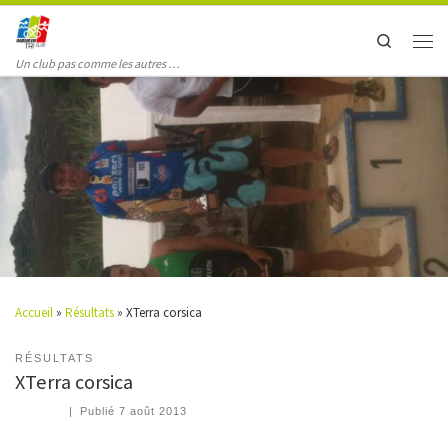
Search
Un club pas comme les autres …
Accueil
»
Résultats
»
XTerra corsica
RÉSULTATS
XTerra corsica
|
Publié
7 août 2013