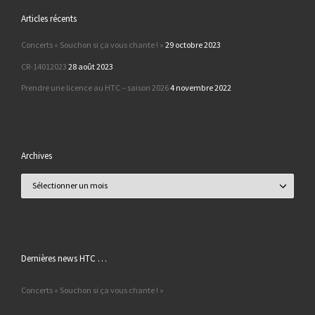
Articles récents
Concerts « Souchon si ça vous chante ! »
29 octobre 2023
CR-14012023
28 août 2023
Prendre une licence au HTC – saison 2026
4 novembre 2022
Archives
Archives
Dernières news HTC …
Concerts « Souchon si ça vous chante ! »