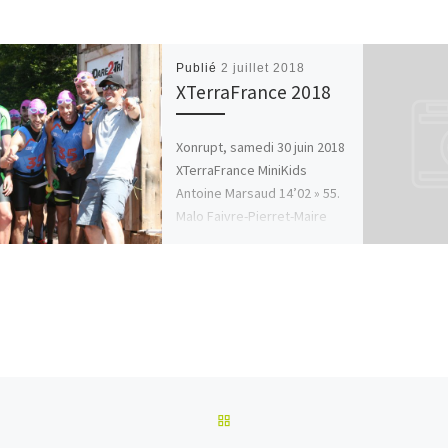
Publié
2 juillet 2018
XTerraFrance 2018
Xonrupt, samedi 30 juin 2018
XTerraFrance MiniKids
Antoine Marsaud 14’02 » 55.
Malo Faivre-Pierret-Maire
20’23 (ASPTT MULHOUSE
TRIATHLON) Tous les
résultats : >>> […]
RETOUR À LA LISTE DES AR