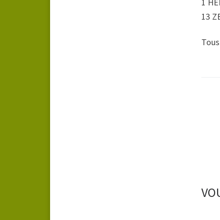
1 HE
13 Z
Tous 
VOU