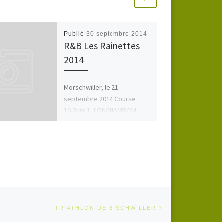
Publié
30 septembre 2014
R&B Les Rainettes
2014
Morschwiller, le 21
septembre 2014 Course
10,3km 1- LONCHAMBOM
Loic/ ZEGHNOUF Mika 34:38
HTC GEKOBIKE Tous les
résultats >>>
Article suivant
TICLES
TRIATHLON DE BISCHWILLER